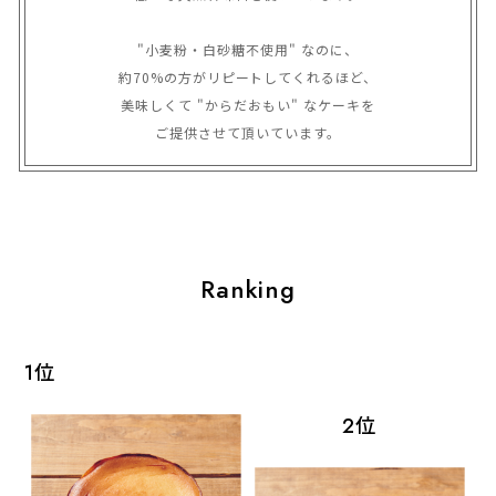
"小麦粉・白砂糖不使用" なのに、

約70%の方がリピートしてくれるほど、

美味しくて "からだおもい" なケーキを

ご提供させて頂いています。
Ranking
1位
3
2位